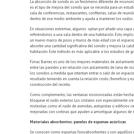
La absorción de sonido es un fenómeno diferente de insonoriz
es el tipo de mejora del sonido que se necesita para un estudi
sala de conferencias, restaurantes, confiterías, salas de reunió
dentro de ese medio ambiente y ayuda a mantener los ruidos p
En situaciones extremas, algunos optan por añadir una capa ad
refiriéndonos a una sala dentro de una habitación. Esto implica
un nuevo marco de pisos y muros de más edad con el espacio 
absorbe una cantidad significativa del sonido y mejora la cali
habitación. Este método es más aplicable a los estudios de g
Fonac Barrier, es uno de los mejores materiales de aislamient
entre las paredes y en relación con aislamiento de lana de r
los sonidos a medida que intentan entrar o salir de un espaci
resultado teniendo en cuenta la relación costo /beneficio y es
construcción del recinto.
Como complemento, las ventanas insonorizadas están hechas 
bloquear el ruido exterior. Los cristales son especialmente c
molestias como el ruido de avenidas, autopistas o edificios c
mejoradas con cortinas que ayuden a amortiguar algunos de s
Materiales absorbentes: paneles de espumas acústicas
Se conocen como espumas fonoabsorbentes y son aquéllos m