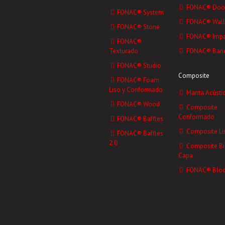
FONAC® Doo
FONAC® System
FONAC® Wall
FONAC® Stone
FONAC® Impa
FONAC®
Texturado
FONAC® Ban
FONAC® Studio
Composite
FONAC® Foam
Liso y Conformado
Manta Acústi
FONAC® Wood
Composite
Conformado
FONAC® Baffles
Composite Li
FONAC® Baffles
2.0
Composite Bi
Capa
FONAC® Bloc