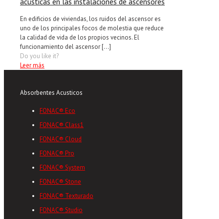
acústicas en las instalaciones de ascensores
En edificios de viviendas, los ruidos del ascensor es
uno de los principales focos de molestia que reduce
la calidad de vida de los propios vecinos. El
funcionamiento del ascensor
[…]
Do you like it?
Leer más
Absorbentes Acusticos
FONAC® Eco
FONAC® Class1
FONAC® Cloud
FONAC® Pro
FONAC® System
FONAC® Stone
FONAC® Texturado
FONAC® Studio