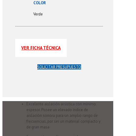
COLOR
Verde
VER FICHA TÉCNICA
SOLICITAR PRESUPUESTO
Excelente aislación acústica con mínimo
espesor. Posee un elevado índice de
aislación sonora para un amplio rango de
frecuencias, por ser un material compacto y
de gran masa