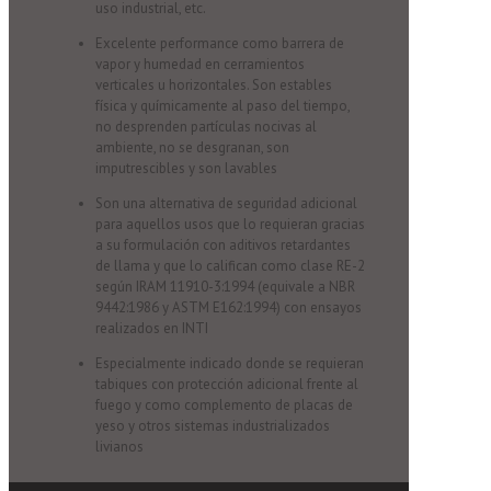
uso industrial, etc.
Excelente performance como barrera de
vapor y humedad en cerramientos
verticales u horizontales. Son estables
física y químicamente al paso del tiempo,
no desprenden partículas nocivas al
ambiente, no se desgranan, son
imputrescibles y son lavables
Son una alternativa de seguridad adicional
para aquellos usos que lo requieran gracias
a su formulación con aditivos retardantes
de llama y que lo califican como clase RE-2
según IRAM 11910-3:1994 (equivale a NBR
9442:1986 y ASTM E162:1994) con ensayos
realizados en INTI
Especialmente indicado donde se requieran
tabiques con protección adicional frente al
fuego y como complemento de placas de
yeso y otros sistemas industrializados
livianos