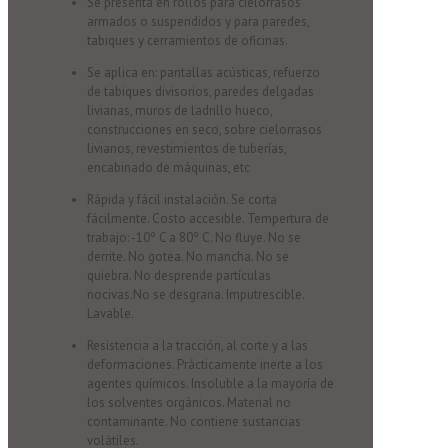
Se presenta en rollos para cielorrasos
armados o suspendidos y para paredes,
tabiques y cerramientos de oficinas.
Se aplica en: pantallas acústicas, refuerzo
de tabiques divisorios, paredes delgadas
livianas, muros de ladrillo hueco,
construcciones en seco, sobre cielorrasos
livianos, revestimientos de tuberías,
encabinado de máquinas, etc
Rápida y fácil instalación. Se corta
fácilmente. Costo accesible. Tempertura de
trabajo: -10º C a 80º C. No fluye. No se
derrite. No gotea. No mancha. No se
quiebra. No desprende partículas
nocivas.No se desgrana. Imputrescible.
Lavable.
Resistencia a la tracción, al corte y a las
deformaciones. Prácticamente inerte a los
agentes químicos. Insoluble a la mayoría de
los solventes orgánicos. Material no
contaminante. No contiene sustancias
volátiles.