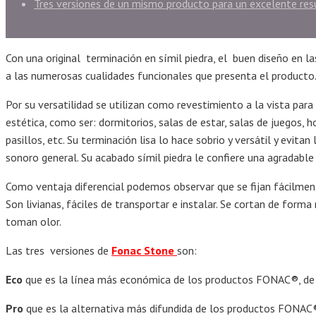
Tres versiones de un mismo producto para un excelente re
Con una original terminación en símil piedra, el buen diseño en 
a las numerosas cualidades funcionales que presenta el producto
Por su versatilidad se utilizan como revestimiento a la vista par
estética, como ser: dormitorios, salas de estar, salas de juegos, h
pasillos, etc. Su terminación lisa lo hace sobrio y versátil y evita
sonoro general. Su acabado símil piedra le confiere una agradable 
Como ventaja diferencial podemos observar que se fijan fácilme
Son livianas, fáciles de transportar e instalar. Se cortan de forma
toman olor.
Las tres versiones de
Fonac Stone
son:
Eco
que es la línea más económica de los productos FONAC®, de 
Pro
que es la alternativa más difundida de los productos FONAC®, p