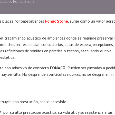
sultado: Fonac Stone
las placas fonoabsorbentes
Fonac Stone
, surge como un valor agre
.
a el tratamiento acústico de ambientes donde se requiere preservar 
ome theater residencial, consultorios, salas de espera, recepciones,
n las reflexiones de sonidos en paredes o techos, atenuando el nivel
estética.
nte con adhesivo de contacto
FONAC®.
Pueden ser pintadas a pedid
 muy sencilla. No desprenden partículas nocivas, no se desgranan, ni
muy buena prestación, costo accesible
or su alta prestación acústica, su vida útil y su resistencia a las