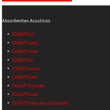
Absorbentes Acusticos
FONAC® Eco
FONAC® Class1
FONAC® Cloud
FONAC® Pro
FONAC® System
FONAC® Stone
FONAC® Texturado
FONAC® Studio
FONAC® Foam Liso y Conformado