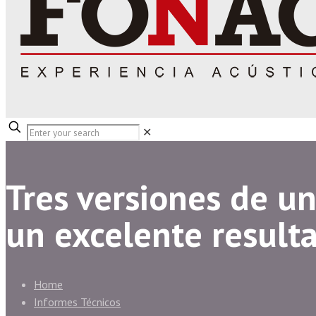
✕
Tres versiones de u
un excelente result
Home
Informes Técnicos