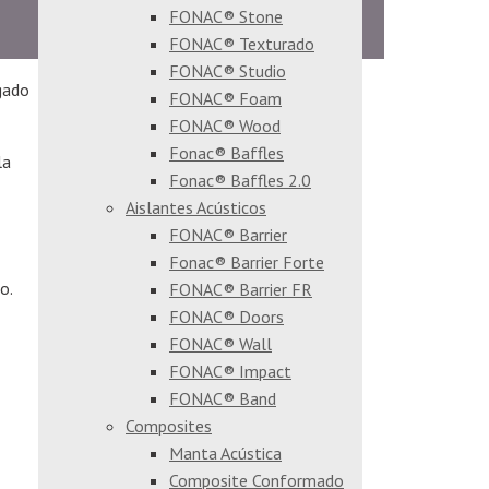
FONAC® Stone
FONAC® Texturado
FONAC® Studio
gado
FONAC® Foam
FONAC® Wood
Fonac® Baffles
la
Fonac® Baffles 2.0
Aislantes Acústicos
FONAC® Barrier
Fonac® Barrier Forte
o.
FONAC® Barrier FR
FONAC® Doors
FONAC® Wall
FONAC® Impact
FONAC® Band
Composites
Manta Acústica
Composite Conformado