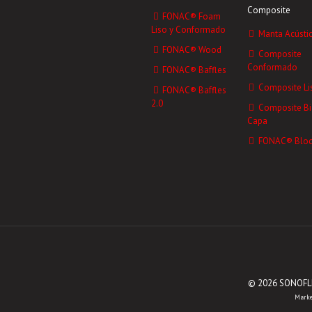
Composite
FONAC® Foam
Liso y Conformado
Manta Acústi
FONAC® Wood
Composite
Conformado
FONAC® Baffles
Composite Li
FONAC® Baffles
2.0
Composite Bi
Capa
FONAC® Bloc
© 2026 SONOFLEX
Marke