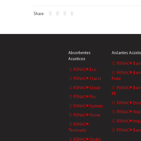
Share
Absorbentes
Aislantes Acústi
Acusticos
FONAC® Barri
FONAC® Eco
FONAC® Barri
FONAC® Class1
Forte
FONAC® Cloud
FONAC® Barri
FR
FONAC® Pro
FONAC® Doo
FONAC® System
FONAC® Wall
FONAC® Stone
FONAC® Impa
FONAC®
Texturado
FONAC® Ban
FONAC® Studio