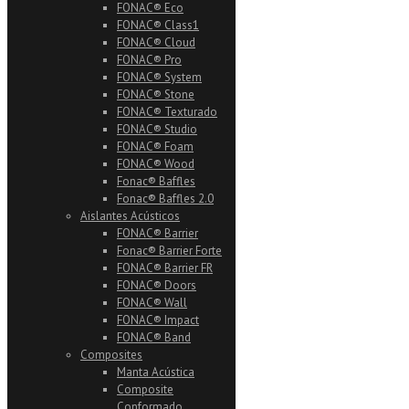
FONAC® Eco
FONAC® Class1
FONAC® Cloud
FONAC® Pro
FONAC® System
FONAC® Stone
FONAC® Texturado
FONAC® Studio
FONAC® Foam
FONAC® Wood
Fonac® Baffles
Fonac® Baffles 2.0
Aislantes Acústicos
FONAC® Barrier
Fonac® Barrier Forte
FONAC® Barrier FR
FONAC® Doors
FONAC® Wall
FONAC® Impact
FONAC® Band
Composites
Manta Acústica
Composite
Conformado