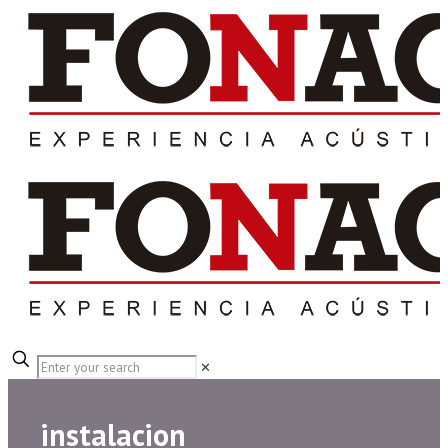
✕
instalacion