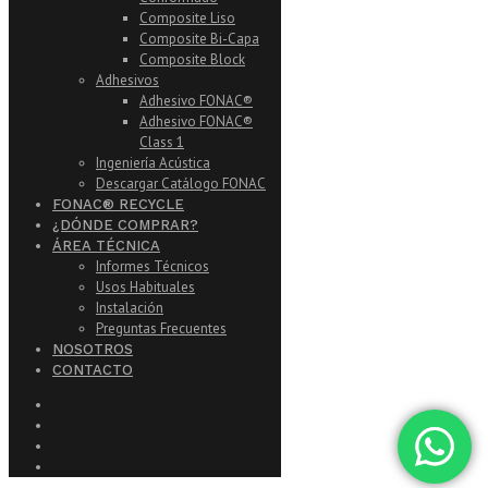
Composite Liso
Composite Bi-Capa
Composite Block
Adhesivos
Adhesivo FONAC®
Adhesivo FONAC®
Class 1
Ingeniería Acústica
Descargar Catálogo FONAC
FONAC® RECYCLE
¿DÓNDE COMPRAR?
ÁREA TÉCNICA
Informes Técnicos
Usos Habituales
Instalación
Preguntas Frecuentes
NOSOTROS
CONTACTO