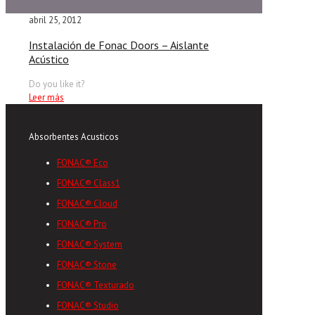
abril 25, 2012
Instalación de Fonac Doors – Aislante
Acústico
Do you like it?
Leer más
Absorbentes Acusticos
FONAC® Eco
FONAC® Class1
FONAC® Cloud
FONAC® Pro
FONAC® System
FONAC® Stone
FONAC® Texturado
FONAC® Studio