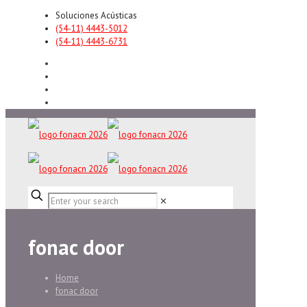
Soluciones Acústicas
(54-11) 4443-5012
(54-11) 4443-6731
✕
fonac door
Home
fonac door