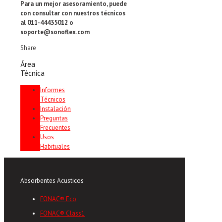
Para un mejor asesoramiento, puede
con consultar con nuestros técnicos
al 011-44435012 o
soporte@sonoflex.com
Share
Área
Técnica
Informes
Técnicos
Instalación
Preguntas
Frecuentes
Usos
Habituales
Absorbentes Acusticos
FONAC® Eco
FONAC® Class1