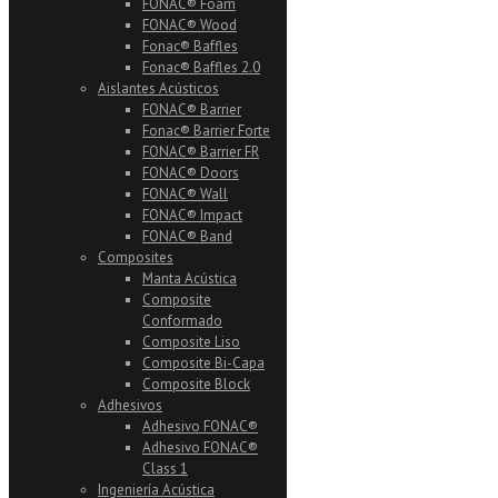
FONAC® Foam
FONAC® Wood
Fonac® Baffles
Fonac® Baffles 2.0
Aislantes Acústicos
FONAC® Barrier
Fonac® Barrier Forte
FONAC® Barrier FR
FONAC® Doors
FONAC® Wall
FONAC® Impact
FONAC® Band
Composites
Manta Acústica
Composite
Conformado
Composite Liso
Composite Bi-Capa
Composite Block
Adhesivos
Adhesivo FONAC®
Adhesivo FONAC®
Class 1
Ingeniería Acústica