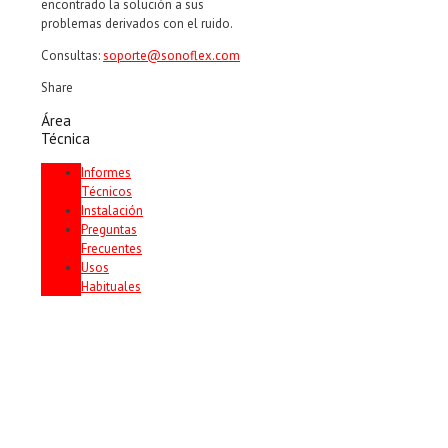
encontrado la solución a sus
problemas derivados con el ruido.
Consultas:
soporte@sonoflex.com
Share
Área
Técnica
Informes
Técnicos
Instalación
Preguntas
Frecuentes
Usos
Habituales