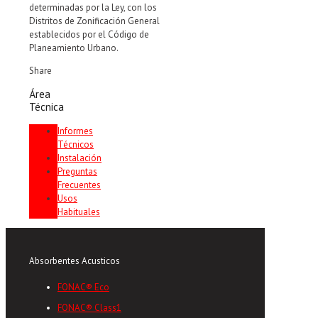
determinadas por la Ley, con los
Distritos de Zonificación General
establecidos por el Código de
Planeamiento Urbano.
Share
Área
Técnica
Informes
Técnicos
Instalación
Preguntas
Frecuentes
Usos
Habituales
Absorbentes Acusticos
FONAC® Eco
FONAC® Class1